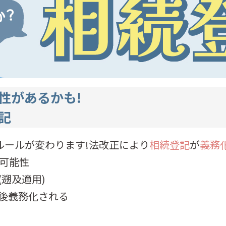
性があるかも!
記
ルールが変わります!法改正により
相続登記
が
義務
の可能性
遡及適用)
後義務化される