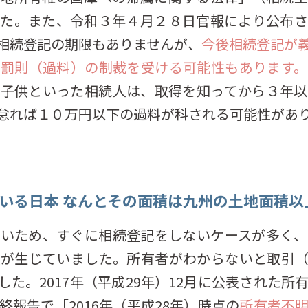
した。また、令和３年４月２８日官報により公布さ
相続登記の期限もありませんが、
今後相続登記が
と罰則（過料）の制裁を受ける可能性もあります。
や子供といった相続人は、取得を知ってから３年以
怠れば１０万円以下の過料が科される可能性があ
いる日本 なんとその面積は九州の土地面積以上
ないため、すぐに相続登記をしないケースが多く、
態が生じていました。所有者がわからないと取引（
た。2017年（平成29年）12月に公表された
報告で「2016年（平成28年）時点の
所有者不