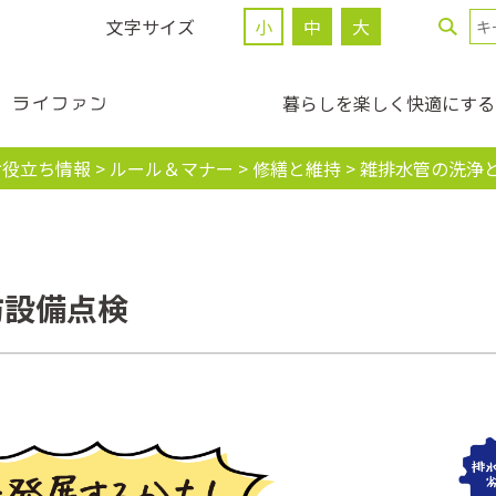
文字サイズ
小
中
大
暮らしを楽しく快適にする
お役立ち情報
>
ルール＆マナー
>
修繕と維持
>
雑排⽔管の洗浄
防設備点検