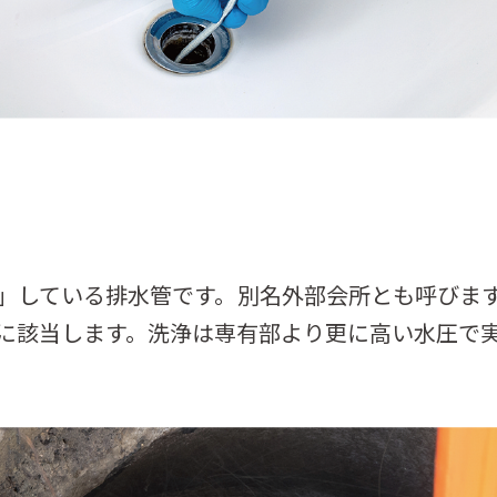
」している排水管です。別名外部会所とも呼びま
に該当します。洗浄は専有部より更に高い水圧で