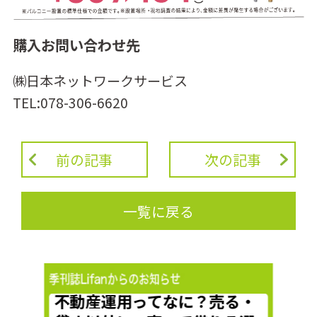
購入お問い合わせ先
㈱日本ネットワークサービス
TEL:078-306-6620
前の記事
次の記事
一覧に戻る
の？
不動産運用ってなに？売る・
マ