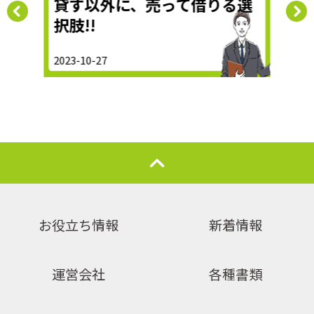
貸す以外に、売って借りる選
知
択肢!!
2021-
2023-10-27
お役立ち情報
新着情報
運営会社
各種書類