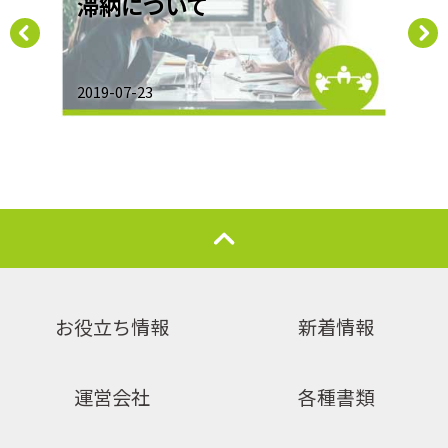
！？
滞納について
議
2019-07-23
2019-
お役立ち情報
新着情報
運営会社
各種書類