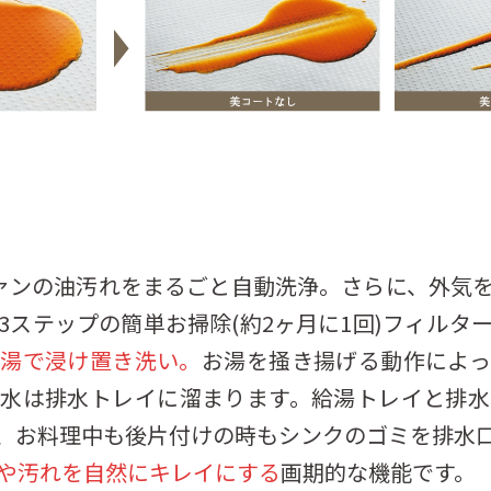
ァンの油汚れをまるごと自動洗浄。さらに、外気
3ステップの簡単お掃除(約2ヶ月に1回)フィルタ
お湯で浸け置き洗い。
お湯を掻き揚げる動作によ
排水は排水トレイに溜まります。給湯トレイと排水
、お料理中も後片付けの時もシンクのゴミを排水
や汚れを自然にキレイにする
画期的な機能です。