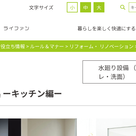
文字サイズ
小
中
大
暮らしを楽しく快適にする
お役立ち情報
>
ルール＆マナー
>
リフォーム・ リノベーション
水廻り設備 
レ・洗面）
 ーキッチン編ー