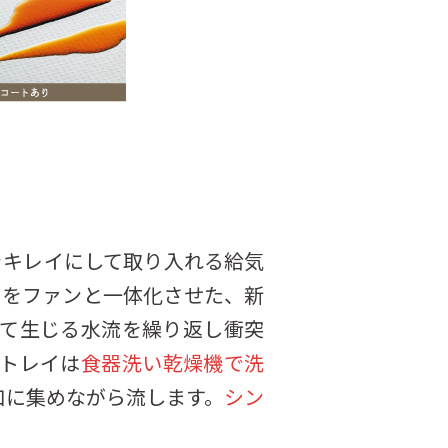
をキレイにして取り入れる給気
ーをファンと一体化させた、新
って生じる水流を繰り返し衝突
トレイは
食器洗い乾燥機で洗
口に集めながら流します。
シン