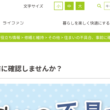
文字サイズ
小
中
大
暮らしを楽しく快適にする
お役立ち情報
>
修繕と維持
>
その他
>
住まいの不具合、事前に
前に確認しませんか？