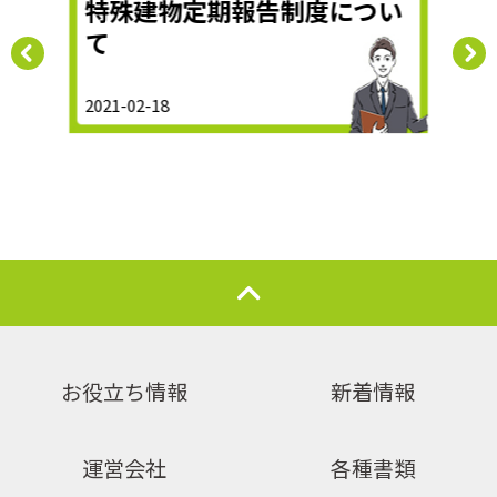
種類
特殊建物定期報告制度につい
住
て
す
2021-02-18
2020-
お役立ち情報
新着情報
運営会社
各種書類