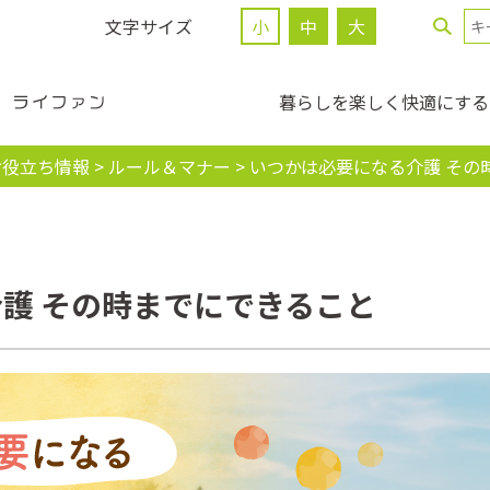
文字サイズ
小
中
大
暮らしを楽しく快適にする
お役立ち情報
>
ルール＆マナー
>
いつかは必要になる介護 その
護 その時までにできること