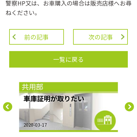
警察HP又は、お車購入の場合は販売店様へお尋
ねください。
前の記事
次の記事
一覧に戻る
って
車庫証明が取りたい
駐
車
2020-03-17
2019-