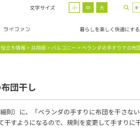
文字サイズ
小
中
大
暮らしを楽しく快適にする
お役立ち情報
>
共用部
>
バルコニー
>
ベランダの手すりでの布
の布団干し
用細則）に、「ベランダの手すりに布団を干さない
て干すようになるので、規則を変更して手すりに